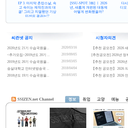
EP 3. 마지막 촌캉스날, 속
[SSU-SPOT: 3화] ㅣ 2026
다시
고 속이는 제작진과의 대
년, 새롭게 개편된 대동제
디오
결! 그리고 치열했던 기상
어떻게 변화했을까?
미션의 결과는!?
씨즌넷 공지
시청자의견
2020/03/16
2020년도 21기 수습국원을...
【추천 공모전】 2026 새.
2019/09/05
<추가모집>2019년도 20기 ...
[추천공모전] 2026년 정부.
2019/03/05
2019년도 20기 수습국원을...
【추천 공모전】 2026년 .
2018/04/04
숭실대학교 인터넷방송국 ...
【추천 공모전】 2026 AI.
2018/03/05
2018년도 19기 수습국원을...
【추천 공모전】 2026 인.
SSIZEN.net Channel