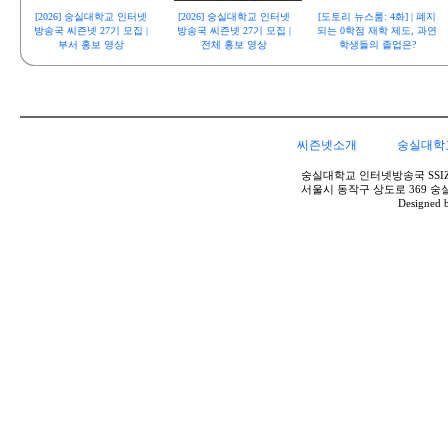
[2026] 숭실대학교 인터넷
[2026] 숭실대학교 인터넷
[도토리 뉴스룸: 4화] | 폐지
방송국 씨즌넷 27기 모집 |
방송국 씨즌넷 27기 모집 |
되는 0학점 재학 제도, 과연
부서 홍보 영상
전체 홍보 영상
학생들의 졸업은?
씨즌넷소개
숭실대학
숭실대학교 인터넷방송국 SSIZEN.net 2
서울시 동작구 상도로 369 숭
Designed b